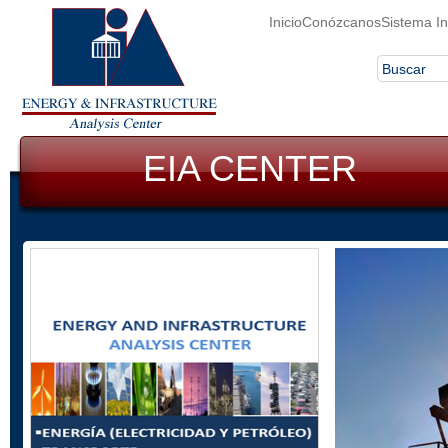
Inicio
Conózcanos
Sistema In
EIA CENTER