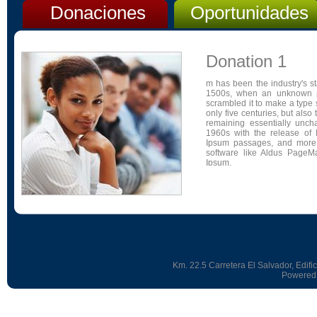
Donaciones
Oportunidades
Donation 1
m has been the industry's s
1500s, when an unknown pr
scrambled it to make a type 
only five centuries, but also 
remaining essentially unch
1960s with the release of 
Ipsum passages, and more 
software like Aldus PageM
Ipsum.
Km. 22.5 Carretera El Salvador, Edifi
Powered