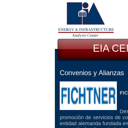
EIA C
Convenios y Alianzas
FI
Des
promoción de servicios de co
entidad alemanda fundada en 