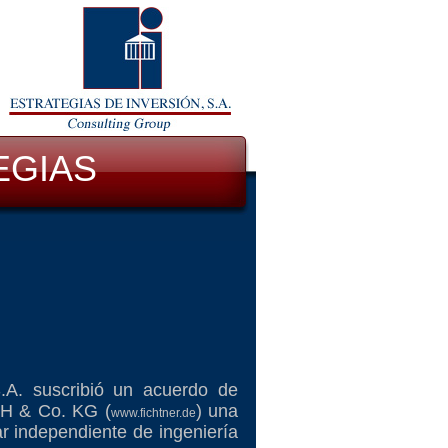
EGIAS
.A. suscribió un acuerdo de
mbH & Co. KG (
) una
www.fichtner.de
r independiente de ingeniería