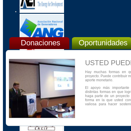
Donaciones
Oportunidades
USTED PUED
Hay muchas formas en qu
proyecto. Puede contribuir 
aporte monetario.
El apoyo más importante
distintas formas en que log
haga parte de un proyecto
forma en la que usted con
valiosa para hacer sosten
capacitación, informació
CENTER.
Los aportes financieros 
mediante donaciones, aport
por los gastos relacionad