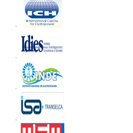
CENTROAMERICANA!
2. Apoyos fuera de 
Son bienvenidas las contr
mundo y en cualquier moneda
una transferencia bancaria,
siguiente. De lo contra
eiacenter@estrategiasguate
3. Apoyar mediante
Para enviar un cheque o rea
usted puede enviarla a:
Para envío local de cheque
EIA CENTER
4a. Avenida 15-70 Zona 10
Edificio Paladium, Piso 13, O
Teléfono (502) 2366-4224 y
Para realizar una transfere
Nombre de la Cuenta: EIA 
Banco local (en Guatemala): 
Número de Cuenta: 8200-01
Banco corresponsal interme
Bank of New York, NY
SWIFT Number: IRVTUS3N
Routing Number: ABA 0210
Número de la cuenta a nu
8033142596