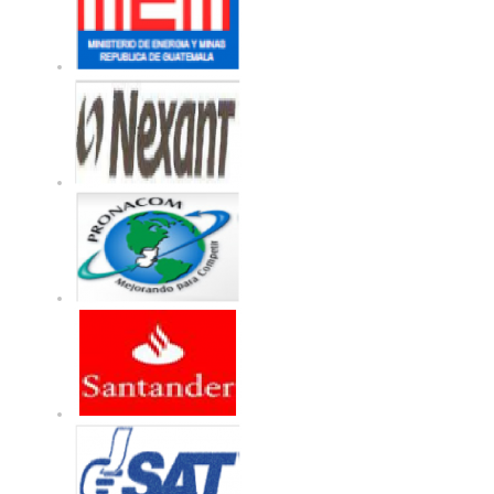
Nota: El banco ordenante d
S.A. Guatemala un me
instrucciones de pago, al
solicitar al banco intermedi
mensaje.
Para realizar un depósito b
Si desea apoyar al EIA C
bancario directo, por favor l
Descargar Documento